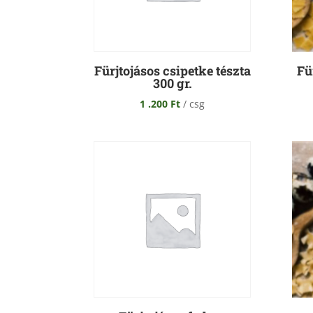
Fürjtojásos csipetke tészta
Fü
300 gr.
1 .200
Ft
/ csg