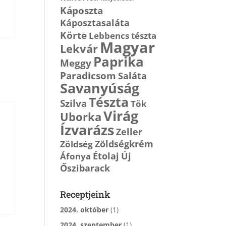
Káposzta
Káposztasaláta
Körte
Lebbencs tészta
Magyar
Lekvár
Paprika
Meggy
Paradicsom
Saláta
Savanyúság
Tészta
Szilva
Tök
Virág
Uborka
Ízvarázs
Zeller
Zöldségkrém
Zöldség
Étolaj
Új
Áfonya
Őszibarack
Receptjeink
2024. október
(1)
2024. szeptember
(1)