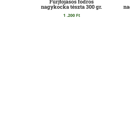
Fürjtojásos fodros
nagykocka tészta 300 gr.
na
1 .200
Ft