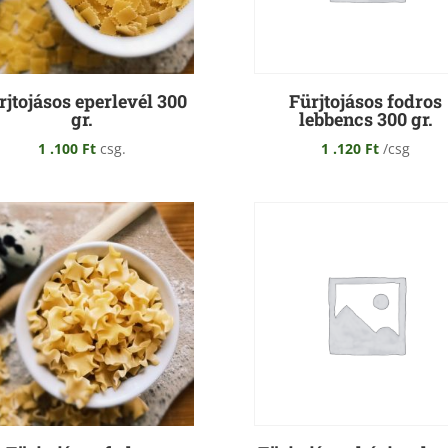
rjtojásos eperlevél 300
Fürjtojásos fodros
gr.
lebbencs 300 gr.
1 .100
Ft
csg.
1 .120
Ft
/csg