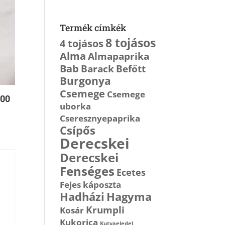
Termék címkék
8 tojásos
4 tojásos
Alma
Almapaprika
Bab
Barack
Befőtt
Burgonya
Csemege
Csemege
300
uborka
Cseresznyepaprika
Csípős
Derecskei
Derecskei
Fenséges
Ecetes
Fejes káposzta
Hagyma
Hadházi
Krumpli
Kosár
Kukorica
Kutyaeledel