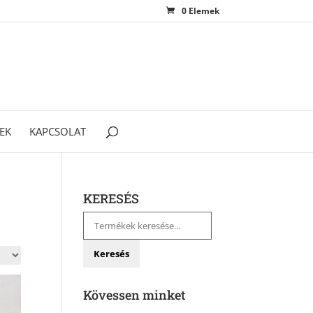
0 Elemek
EK
KAPCSOLAT
KERESÉS
Keresés
a
következőre:
Keresés
Kövessen minket