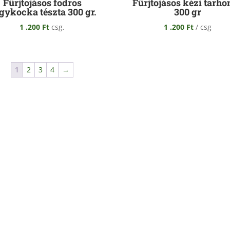
Fürjtojásos fodros
Fürjtojásos kézi tarho
gykocka tészta 300 gr.
300 gr
1 .200
Ft
csg.
1 .200
Ft
/ csg
1
2
3
4
→