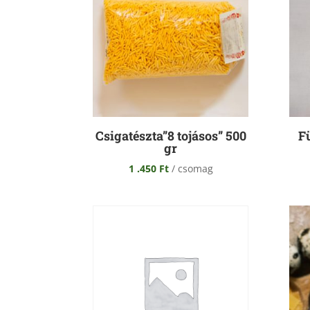
Csigatészta”8 tojásos” 500
Fü
gr
1 .450
Ft
/ csomag