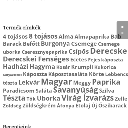
Termék címkék
8 tojásos
4 tojásos
Alma
Bab
Almapaprika
Burgonya
Csemege
Barack
Befőtt
Csemege
Derecske
Csípős
uborka
Cseresznyepaprika
Derecskei Fenséges
Ecetes
Fejes káposzta
Hagyma
Hadházi
Krumpli
Kosár
Kukorica
Káposzta
Körte
Káposztasaláta
Lebbencs
Kutyaeledel
Magyar
Paprika
Lekvár
Meggy
tészta
Savanyúság
Paradicsom
Szilva
Saláta
Virág Ízvarázs
Tészta
Uborka
Zelle
Tök
Zöldségkrém
Étolaj
Új
Őszibarack
Zöldség
Áfonya
Receptjeink