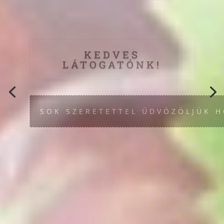
.. HA NÁLUNK
VÁSÁROL, BIZTOS
LEHET BENNE,
HOGY MINDIG FRISS ÁRU KERÜL A