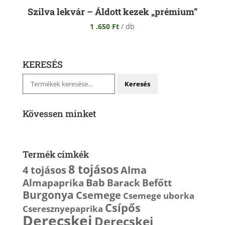
Szilva lekvár – Áldott kezek „prémium”
1 .650
Ft
/ db
KERESÉS
Keresés
Keresés
a
következőre:
Kövessen minket
Termék címkék
8 tojásos
4 tojásos
Alma
Bab
Almapaprika
Barack
Befőtt
Burgonya
Csemege
Csemege uborka
Csípős
Cseresznyepaprika
Derecskei
Derecskei