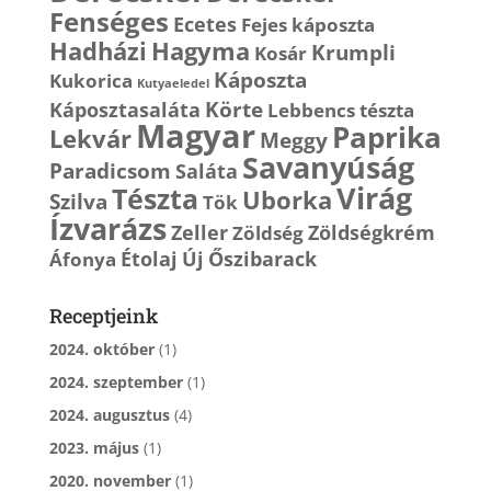
Fenséges
Ecetes
Fejes káposzta
Hagyma
Hadházi
Krumpli
Kosár
Káposzta
Kukorica
Kutyaeledel
Körte
Káposztasaláta
Lebbencs tészta
Magyar
Paprika
Lekvár
Meggy
Savanyúság
Paradicsom
Saláta
Virág
Tészta
Uborka
Szilva
Tök
Ízvarázs
Zeller
Zöldségkrém
Zöldség
Étolaj
Új
Őszibarack
Áfonya
Receptjeink
2024. október
(1)
2024. szeptember
(1)
2024. augusztus
(4)
2023. május
(1)
2020. november
(1)