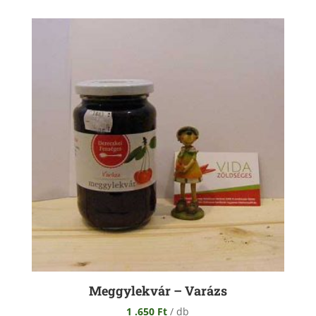
Meggylekvár – Varázs
1 .650
Ft
/ db