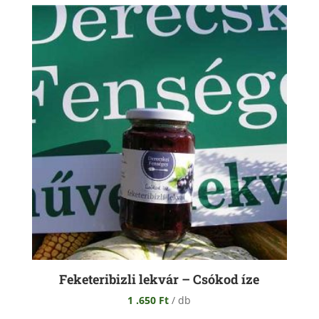
Feketeribizli lekvár – Csókod íze
1 .650
Ft
/ db