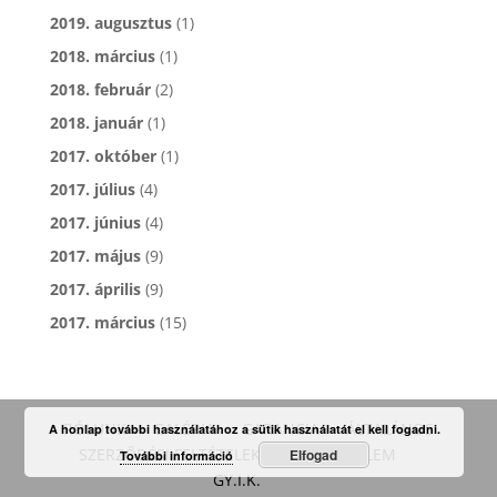
2019. augusztus
(1)
2018. március
(1)
2018. február
(2)
2018. január
(1)
2017. október
(1)
2017. július
(4)
2017. június
(4)
2017. május
(9)
2017. április
(9)
2017. március
(15)
RÓLUNK
GALÉRIA
GARANCIA
ÁLTALÁNOS
A honlap további használatához a sütik használatát el kell fogadni.
SZERZŐDÉSI FELTÉTELEK
ADATVÉDELEM
Elfogad
További információ
GY.I.K.