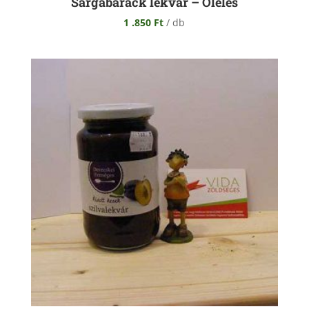
Sárgabarack lekvár – Ölelés
1 .850
Ft
/ db