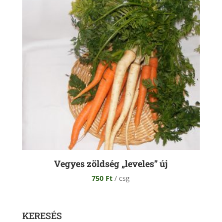
Vegyes zöldség „leveles” új
750
Ft
/ csg
KERESÉS