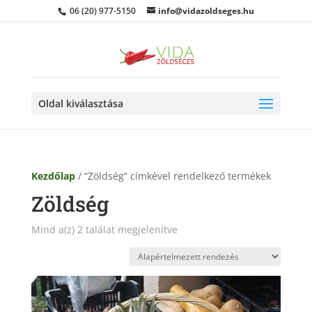
06 (20) 977-5150
info@vidazoldseges.hu
Oldal kiválasztása
Kezdőlap
/ “Zöldség” címkével rendelkező termékek
Zöldség
Mind a(z) 2 találat megjelenítve