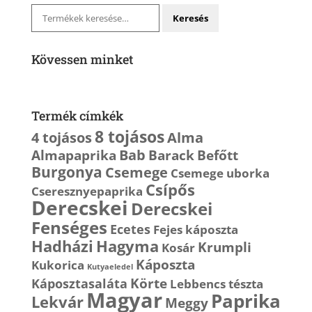
Keresés
Keresés
a
következőre:
Kövessen minket
Termék címkék
8 tojásos
4 tojásos
Alma
Bab
Almapaprika
Barack
Befőtt
Burgonya
Csemege
Csemege uborka
Csípős
Cseresznyepaprika
Derecskei
Derecskei
Fenséges
Ecetes
Fejes káposzta
Hagyma
Hadházi
Krumpli
Kosár
Káposzta
Kukorica
Kutyaeledel
Körte
Káposztasaláta
Lebbencs tészta
Magyar
Paprika
Lekvár
Meggy