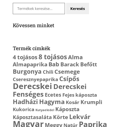
Keresés
Keresés
a
következőre:
Kövessen minket
Termék címkék
8 tojásos
4 tojásos
Alma
Bab
Almapaprika
Barack
Befőtt
Burgonya
Csemege
Chili
Csípős
Cseresznyepaprika
Derecskei
Derecskei
Fenséges
Ecetes
Fejes káposzta
Hagyma
Hadházi
Krumpli
Kosár
Káposzta
Kukorica
Kutyaeledel
Lekvár
Körte
Káposztasaláta
Magyar
Paprika
Meggy
Natúr