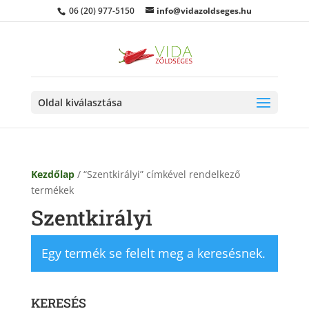
06 (20) 977-5150
info@vidazoldseges.hu
Oldal kiválasztása
Kezdőlap
/ “Szentkirályi” címkével rendelkező
termékek
Szentkirályi
Egy termék se felelt meg a keresésnek.
KERESÉS